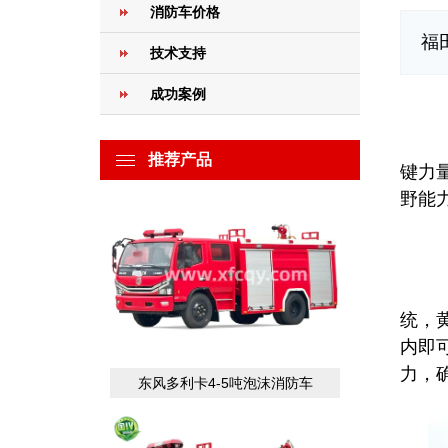
消防车价格
福
技术支持
成功案例
硬
在
推荐产品
键力
野能
动
统，黄
内即
力，
东风多利卡4-5吨泡沫消防车