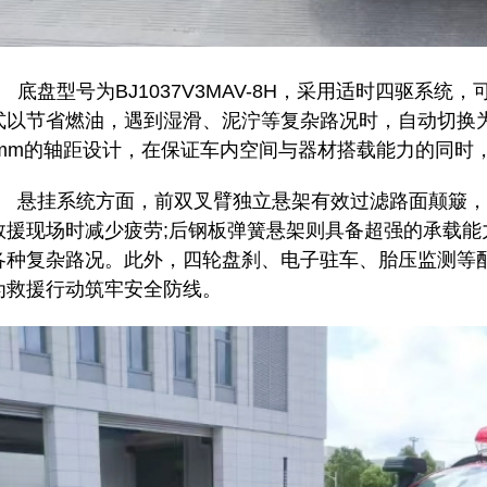
盘型号为BJ1037V3MAV-8H，采用适时四驱系统
式以节省燃油，遇到湿滑、泥泞等复杂路况时，自动切换
05mm的轴距设计，在保证车内空间与器材搭载能力的同
挂系统方面，前双叉臂独立悬架有效过滤路面颠簸，
救援现场时减少疲劳;后钢板弹簧悬架则具备超强的承载
各种复杂路况。此外，四轮盘刹、电子驻车、胎压监测等
为救援行动筑牢安全防线。