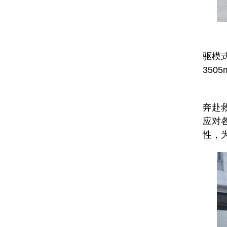
底
驱模
35
悬
奔赴
应对
性，