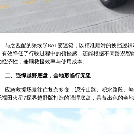
之匹配的采埃孚8AT变速箱，以精准顺滑的换挡逻辑
，有效降低了行驶过程中的顿挫感，还能根据不同路况智
油经济性，兼顾救援效率与使用成本。
二、强悍越野底盘，全地形畅行无阻
急救援场景往往复杂多变，泥泞山路、积水路段、崎
托福田火星7探界越野版打造的强悍底盘，具备出色的全