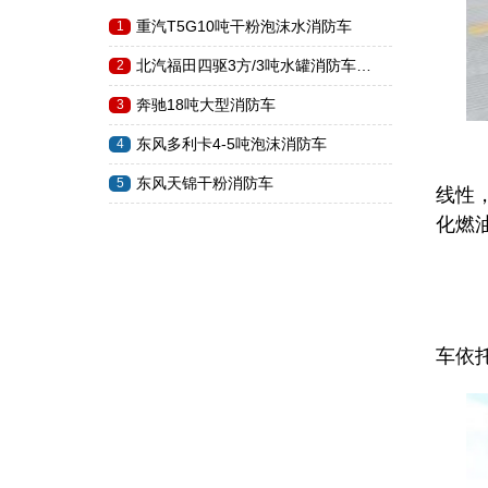
重汽T5G10吨干粉泡沫水消防车
1
北汽福田四驱3方/3吨水罐消防车…
2
奔驰18吨大型消防车
3
东风多利卡4-5吨泡沫消防车
4
与
东风天锦干粉消防车
5
线性
化燃
应
车依