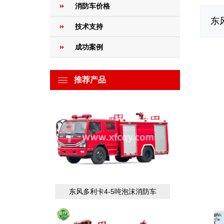
消防车价格
东
技术支持
成功案例
东
推荐产品
1
罐
底
发
东风多利卡4-5吨泡沫消防车