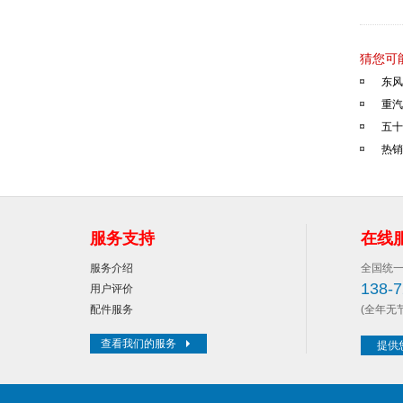
猜您可
东风
重汽
五十
热销
服务支持
在线
服务介绍
全国统
138-7
用户评价
配件服务
(全年无
查看我们的服务
提供