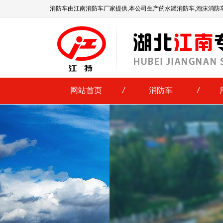
消防车由江南消防车厂家提供,本公司生产的水罐消防车,泡沫消防
网站首页
/
消防车
/