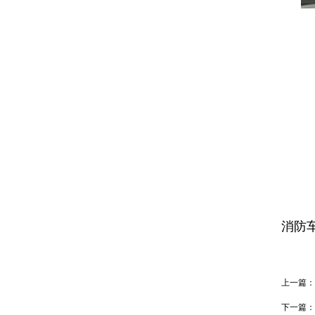
底
发
配
‌
车
消防
上一篇：
下一篇：