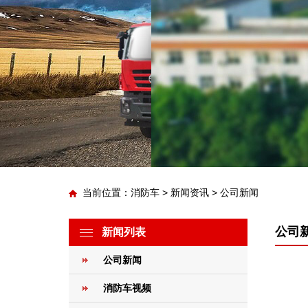
当前位置：
消防车
>
新闻资讯
>
公司新闻
公司
新闻列表
公司新闻
消防车视频