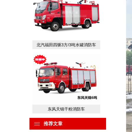
北汽福田四驱3方/3吨水罐消防车
东风天锦干粉消防车
推荐文章